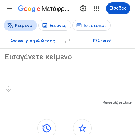
Μετάφραση
Είσοδος
Κείμενο
Εικόνες
Ιστότοποι
Τύποι μετάφρασης
Μετάφραση κειμένου
Αναγνώριση γλώσσας
Ελληνικά
Κείμενο-πηγή
Αποτελέσματα μετάφρασης
Αποστολή σχολίων
Πλαϊνά πλαίσια