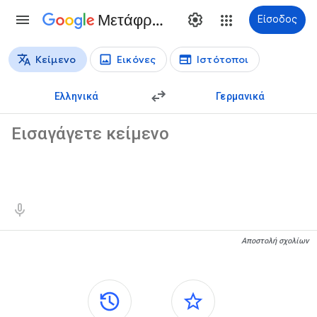
Μετάφραση
Είσοδος
Κείμενο
Εικόνες
Ιστότοποι
Τύποι μετάφρασης
Μετάφραση κειμένου
Ελληνικά
Γερμανικά
Κείμενο-πηγή
Αποτελέσματα μετάφρασης
Αποστολή σχολίων
Πλαϊνά πλαίσια